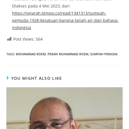
Diakses pada 4 Mei 2023, dari
https://sejarah.tempo.co/read/1341313/sumpah-
pemuda-1928-kesatuan-bangsa-tanah-air-dan-bahasa-
indonesia
Post Views:
564
TAGS
:
MOHAMMAD ROEM
,
PERAN MUHAMMAD ROEM
,
SUMPAH PEMUDA
YOU MIGHT ALSO LIKE